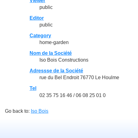
Viewer
public
Editor
public
Category
home-garden
Nom de la Société
Iso Bois Constructions
Adressse de la Société
rue du Bel Endroit 76770 Le Houlme
Tel
02 35 75 16 46 / 06 08 25 01 0
Go back to:
Iso Bois