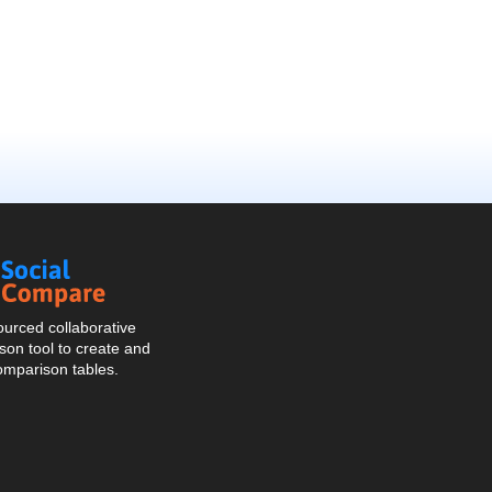
Social
Compare
urced collaborative
on tool to create and
omparison tables.