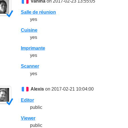
Vanina
on 2017-02-23 13:55:05
Salle de réunion
yes
Cuisine
yes
Imprimante
yes
Scanner
yes
Alexis
on 2017-02-21 10:04:00
Editor
public
Viewer
public