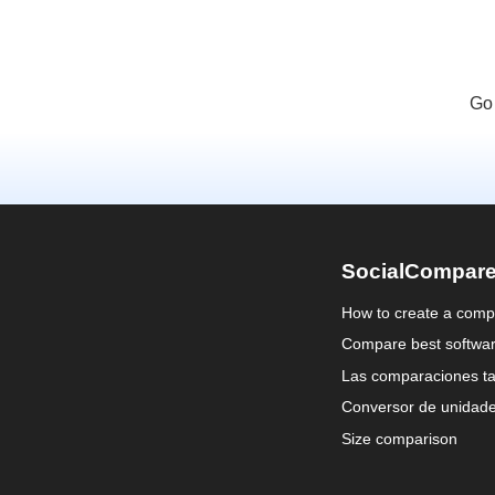
Go 
SocialCompar
How to create a comp
Compare best softwa
Las comparaciones ta
Conversor de unidad
Size comparison