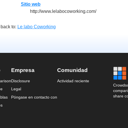
Sitio web
http://www.lelabocoworking.com/
back to:
Le labo Coworking
e
Empresa
Comunidad
arison
Disclosure
Actividad reciente
Crowdso
re
Legal
comparis
share c
blas
Póngase en contacto con
es