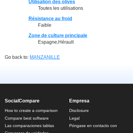
Utilisation des olives
Toutes les utilisations
Résistance au froid
Faible
Zone de culture principale
Espagne,Hérault
Go back to:
MANZANILLE
SocialCompare
Empresa
How to create a comparison
Disclosure
Compare best software
Legal
Las comparaciones tablas
Póngase en contacto con