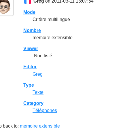
Greg
on 2011-03-11 13:07:54
Mode
Critère multilingue
Nombre
memoire extensible
Viewer
Non listé
Editor
Greg
Type
Texte
Category
Téléphones
o back to:
memoire extensible