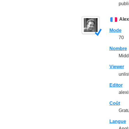
publi
Alex
Mode
70
Nombre
Midd
Viewer
unlis
Editor
alexi
Coût
Gratu
Langue
Angl