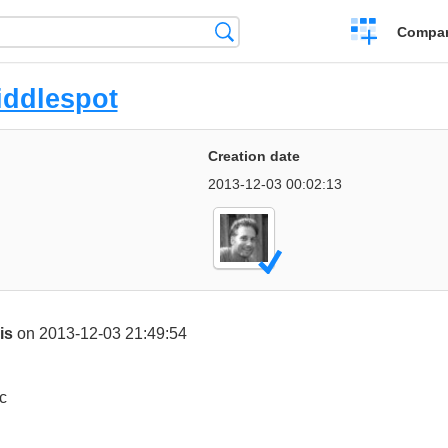
Crear
Búsqueda
Compar
una
comparación
iddlespot
Creation date
2013-12-03 00:02:13
is
on 2013-12-03 21:49:54
c