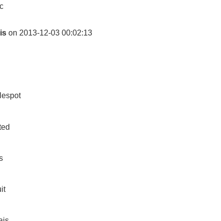
c
is
on 2013-12-03 00:02:13
lespot
ted
s
it
ais