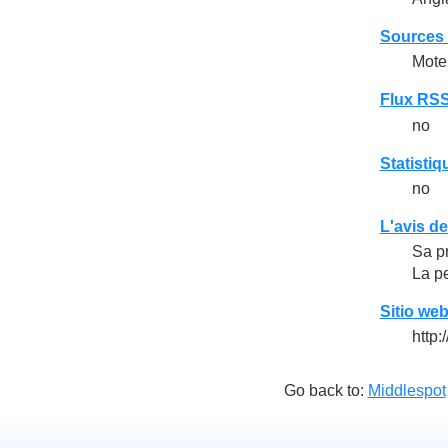
Sources 
Moteu
Flux RS
no
Statistiq
no
L'avis d
Sa pr
La pe
Sitio we
http:
Go back to:
Middlespot