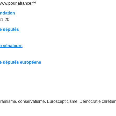
/www.pourlafrance.fr/
ondation
11-20
e députés
e sénateurs
e députés européens
rainisme, conservatisme, Euroscepticisme, Démocratie chrétie