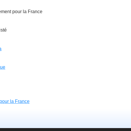
ment pour la France
isté
a
que
our la France