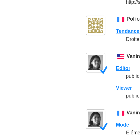
http:/
Poli
o
Tendance 
Droite
Vani
Editor
public
Viewer
public
Vani
Mode
Eléme