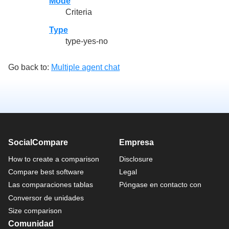
Mode
Criteria
Type
type-yes-no
Go back to:
Multiple agent chat
SocialCompare
Empresa
How to create a comparison
Disclosure
Compare best software
Legal
Las comparaciones tablas
Póngase en contacto con
Conversor de unidades
Size comparison
Comunidad