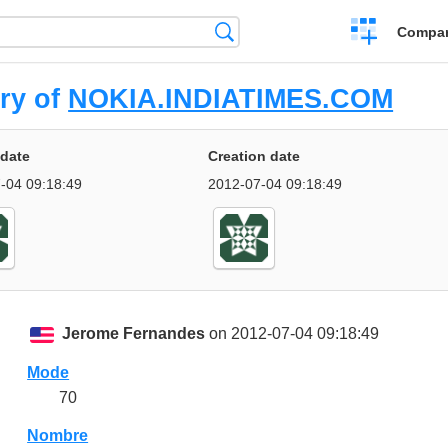
Crear
Búsqueda
Compar
una
comparación
ry of
NOKIA.INDIATIMES.COM
pdate
Creation date
-04 09:18:49
2012-07-04 09:18:49
Jerome Fernandes
on 2012-07-04 09:18:49
Mode
70
Nombre