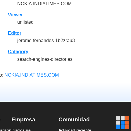
NOKIA.INDIATIMES.COM
Viewer
unlisted
Editor
jerome-fernandes-1b2zrau3
Category
search-engines-directories
o:
NOKIA.INDIATIMES.COM
e
Empresa
Comunidad
arison
Disclosure
Actividad reciente