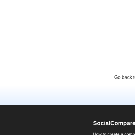
Go back t
SocialCompar
How to create a comp