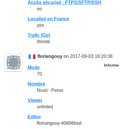
Accès sécurisé : FTPS/SFTP/SSH
no
Localisé en France
yes
Trafic (Go)
Illimité
floriangouy
on 2017-09-03 16:20:38
Informe
Mode
70
Nombre
Nuxit - Perso
Viewer
unlisted
Editor
floriangouy-40606bsd