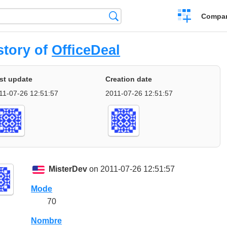
Crear
Búsqueda
Compar
una
comparación
story of
OfficeDeal
st update
Creation date
11-07-26 12:51:57
2011-07-26 12:51:57
MisterDev
on 2011-07-26 12:51:57
Mode
70
Nombre