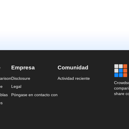
e
Empresa
Comunidad
arison
Disclosure
Actividad reciente
Crowdso
re
Legal
comparis
share c
blas
Póngase en contacto con
es