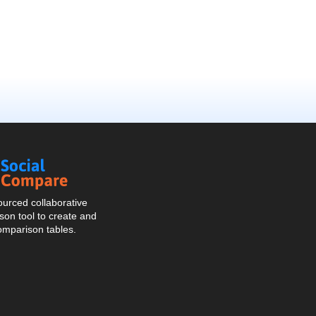
Social
Compare
urced collaborative
on tool to create and
omparison tables.