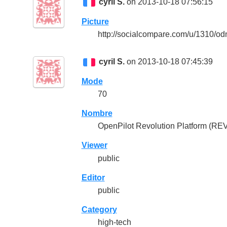
cyril S.
on 2013-10-18 07:56:15
Picture
http://socialcompare.com/u/1310/
cyril S.
on 2013-10-18 07:45:39
Mode
70
Nombre
OpenPilot Revolution Platform (RE
Viewer
public
Editor
public
Category
high-tech