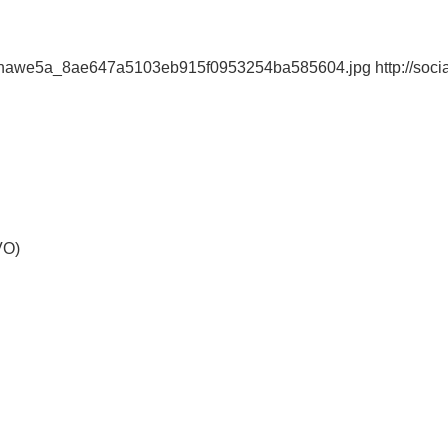
odnawe5a_8ae647a5103eb915f0953254ba585604.jpg http://soc
VO)