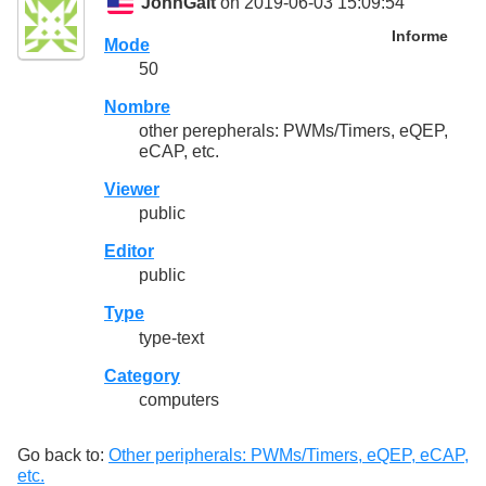
JohnGalt
on 2019-06-03 15:09:54
Informe
Mode
50
Nombre
other perepherals: PWMs/Timers, eQEP,
eCAP, etc.
Viewer
public
Editor
public
Type
type-text
Category
computers
Go back to:
Other peripherals: PWMs/Timers, eQEP, eCAP,
etc.