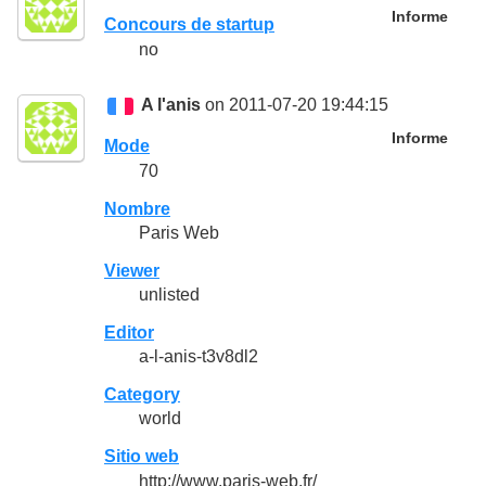
Informe
Concours de startup
no
A l'anis
on 2011-07-20 19:44:15
Informe
Mode
70
Nombre
Paris Web
Viewer
unlisted
Editor
a-l-anis-t3v8dl2
Category
world
Sitio web
http://www.paris-web.fr/