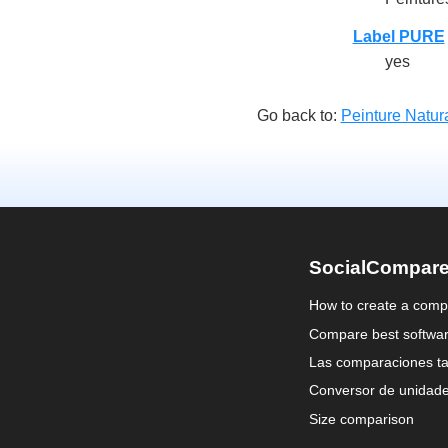
Label PURE
yes
Go back to:
Peinture Natur
SocialCompar
How to create a comp
Compare best softwa
Las comparaciones ta
Conversor de unidad
Size comparison