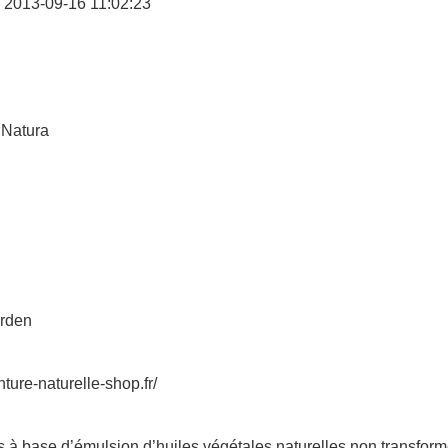
 2013-09-16 11:02:23
 Natura
rden
inture-naturelle-shop.fr/
s à base d’émulsion d’huiles végétales naturelles non transfor