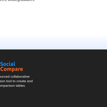
Social
Compare
urced collaborative
on tool to create and
omparison tables.