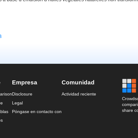
a
e
Empresa
Comunidad
arison
Disclosure
Actividad reciente
Crowdso
re
Legal
comparis
share c
blas
Póngase en contacto con
es