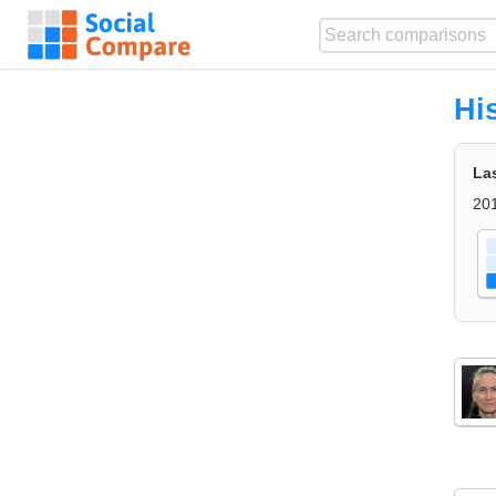
Hi
La
201