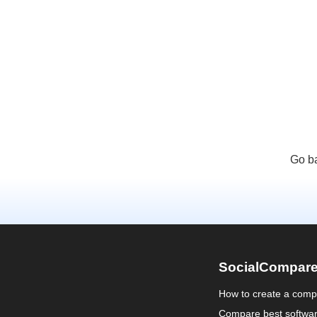
Go ba
SocialCompar
How to create a comp
Compare best softwa