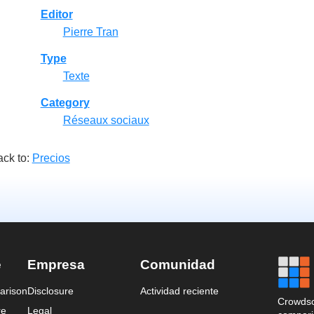
Editor
Pierre Tran
Type
Texte
Category
Réseaux sociaux
ck to:
Precios
e
Empresa
Comunidad
arison
Disclosure
Actividad reciente
Crowdso
re
Legal