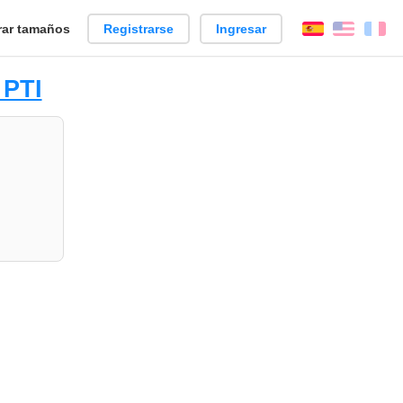
ar tamaños
Registrarse
Ingresar
Español
Englis
Fr
 PTI