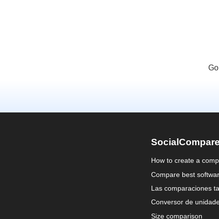
Go
SocialCompar
How to create a comp
Compare best softwa
Las comparaciones ta
Conversor de unidad
Size comparison