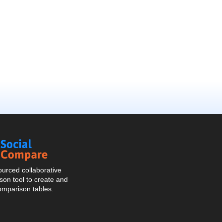
Social
Compare
urced collaborative
on tool to create and
omparison tables.