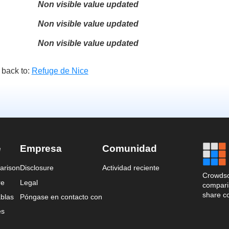
Non visible value updated
Non visible value updated
Non visible value updated
 back to:
Refuge de Nice
e
Empresa
Comunidad
arison
Disclosure
Actividad reciente
Crowdso
re
Legal
comparis
share c
blas
Póngase en contacto con
es