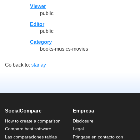
Viewer
public
Editor
public
Category
books-musics-movies
Go back to:
starlay
SocialCompare
Empresa
How to create a comparison
Disclosure
Compare best software
Legal
Las comparaciones tablas
Póngase en contacto con