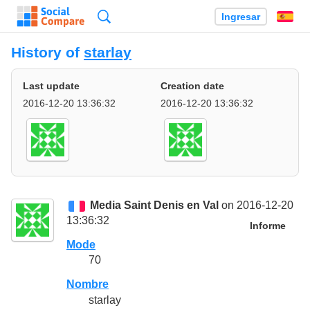
Búsqueda
Ingresar
Es
History of
starlay
Last update
Creation date
2016-12-20 13:36:32
2016-12-20 13:36:32
Media Saint Denis en Val
on 2016-12-20
13:36:32
Informe
Mode
70
Nombre
starlay