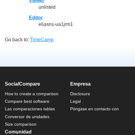
Viewer
unlisted
Editor
eliasns-ua1jrm1
Go back to:
TimeCamp
SocialCompare
Empresa
How to create a comparison
Disclosure
Compare best software
Legal
Las comparaciones tablas
Póngase en contacto con
Conversor de unidades
Size comparison
Comunidad