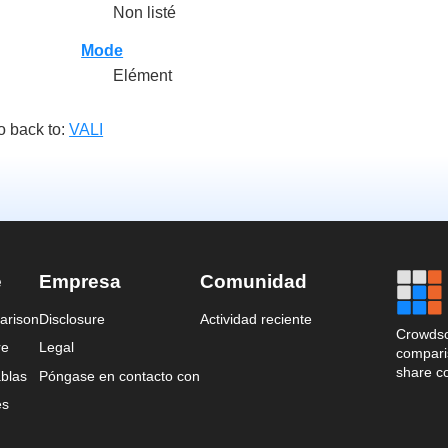
Non listé
Mode
Elément
o back to:
VALI
e
Empresa
Comunidad
arison
Disclosure
Actividad reciente
Crowdso
re
Legal
comparis
share c
blas
Póngase en contacto con
es