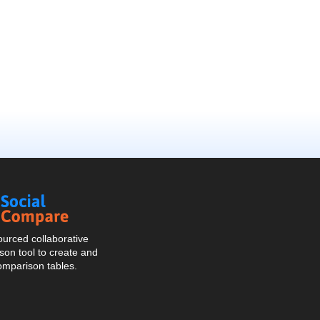
Social
Compare
urced collaborative
on tool to create and
omparison tables.