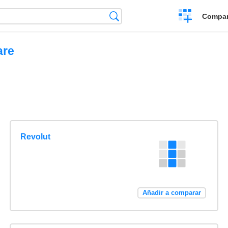
Crear
Búsqueda
Compar
una
comparación
are
Revolut
Añadir a comparar