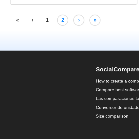
«
‹
1
2
›
»
SocialCompar
How to create a comp
Compare best softwa
Las comparaciones ta
Conversor de unidad
Size comparison