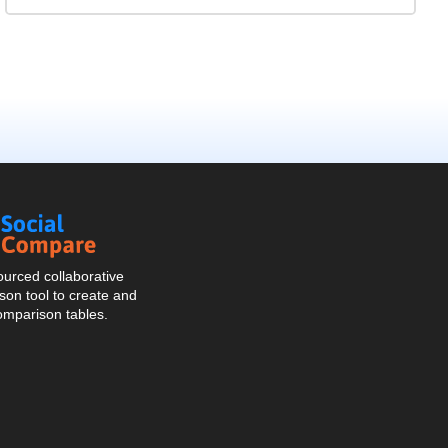
Social
Compare
urced collaborative
on tool to create and
omparison tables.