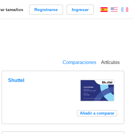
ar tamaños
Registrarse
Ingresar
Español
Englis
Fr
Comparaciones
Artículos
Shuttel
Añadir a comparar