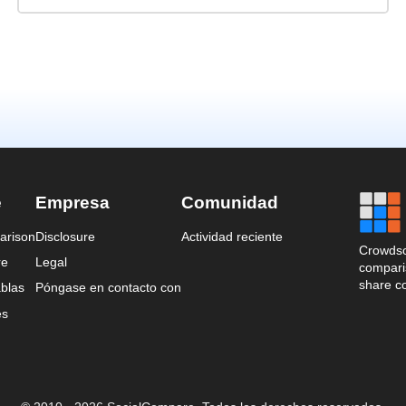
e
Empresa
Comunidad
arison
Disclosure
Actividad reciente
Crowdso
re
Legal
comparis
share c
blas
Póngase en contacto con
es