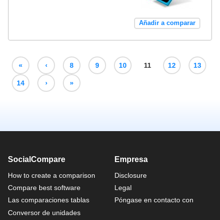
Añadir a comparar
«
‹
8
9
10
11
12
13
14
›
»
SocialCompare
Empresa
How to create a comparison
Disclosure
Compare best software
Legal
Las comparaciones tablas
Póngase en contacto con
Conversor de unidades