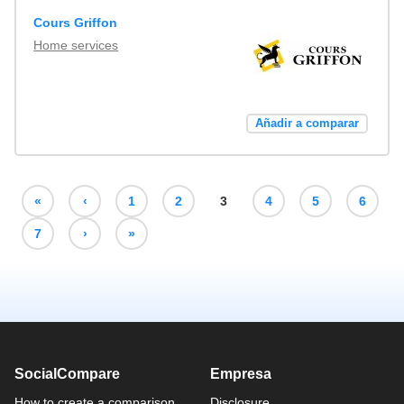
Cours Griffon
Home services
Añadir a comparar
«
‹
1
2
3
4
5
6
7
›
»
SocialCompare
Empresa
How to create a comparison
Disclosure