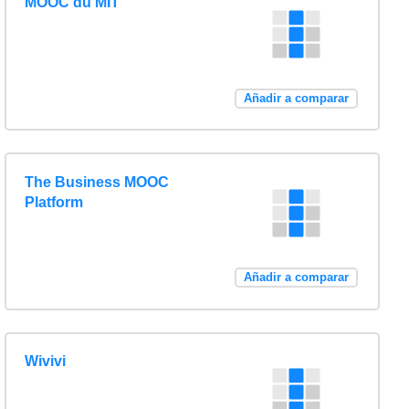
MOOC du MIT
Añadir a comparar
The Business MOOC
Platform
Añadir a comparar
Wivivi