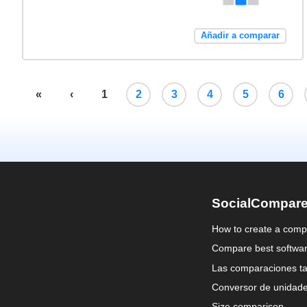
Añadir a comparar
«
‹
1
2
3
4
5
6
SocialCompar
How to create a comp
Compare best softwa
Las comparaciones ta
Conversor de unidad
Size comparison