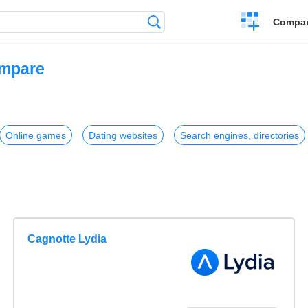
Crear
Búsqueda
Compar
una
comparación
ompare
Online games
Dating websites
Search engines, directories
Cagnotte Lydia