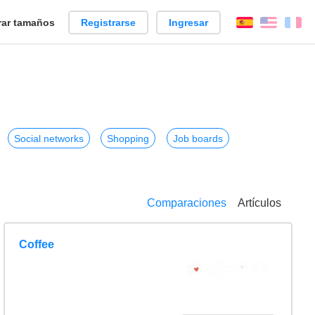
ar tamaños
Registrarse
Ingresar
Español
Englis
Fr
Social networks
Shopping
Job boards
Comparaciones
Artículos
Coffee