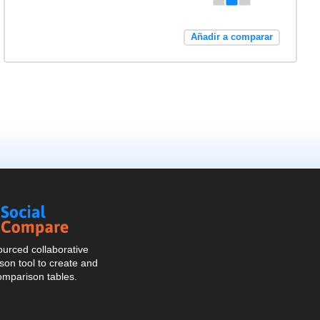
Añadir a comparar
Social
Compare
urced collaborative
on tool to create and
omparison tables.