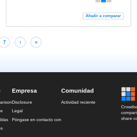
Añadir a comparar
7
›
»
e
Empresa
Comunidad
arison
Disclosure
Actividad reciente
Crowdso
re
Legal
comparis
share c
blas
Póngase en contacto con
es