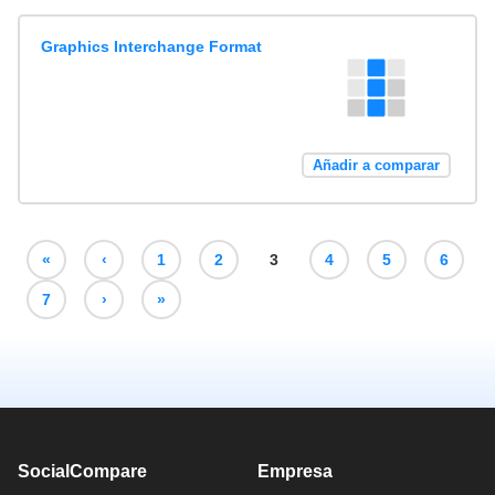
Graphics Interchange Format
Añadir a comparar
«
‹
1
2
3
4
5
6
7
›
»
SocialCompare
Empresa