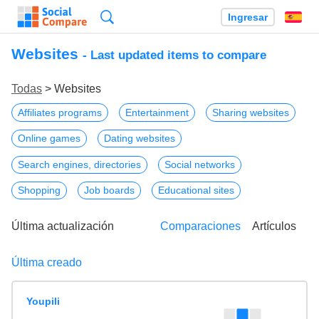
Búsqueda
Ingresar
Es
Websites
- Last updated items to compare
Todas
> Websites
Affiliates programs
Entertainment
Sharing websites
Online games
Dating websites
Search engines, directories
Social networks
Shopping
Job boards
Educational sites
Última actualización
Comparaciones
Artículos
Última creado
Youpili