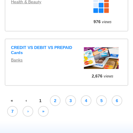
Health & Beauty
976
views
CREDIT VS DEBIT VS PREPAID
Cards
Banks
2,676
views
«
‹
1
2
3
4
5
6
7
›
»