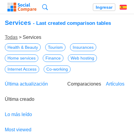
Búsqueda
Ingresar
Es
Services
- Last created comparison tables
Todas
> Services
Health & Beauty
Tourism
Insurances
Home services
Finance
Web hosting
Internet Access
Co-working
Última actualización
Comparaciones
Artículos
Última creado
Lo más leído
Most viewed