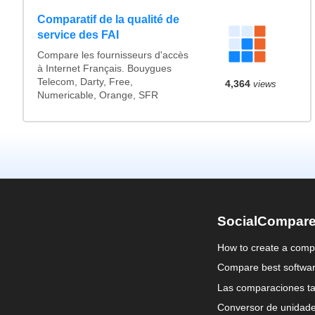
Comparatif de la qualité de
service des FAI
Compare les fournisseurs d'accès
à Internet Français. Bouygues
Telecom, Darty, Free,
4,364
views
Numericable, Orange, SFR
SocialCompar
How to create a comp
Compare best softwa
Las comparaciones ta
Conversor de unidad