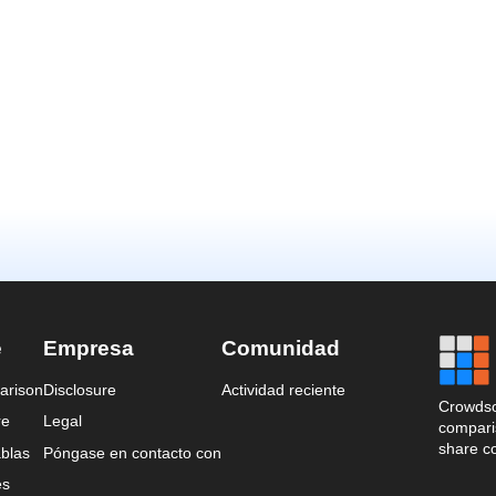
e
Empresa
Comunidad
arison
Disclosure
Actividad reciente
Crowdso
re
Legal
comparis
share c
blas
Póngase en contacto con
es