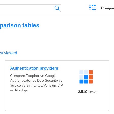
Crear
Búsqueda
Compar
una
comparación
parison tables
st viewed
Authentication providers
Compare Toopher vs Google
Authenticator vs Duo Security vs
Yubico vs Symantec/Verisign VIP
vs AlterEgo
2,510
views