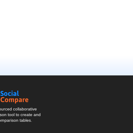
Social
Compare
urced collaborative
on tool to create and
omparison tables.