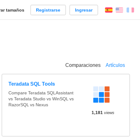
ar tamaños
Registrarse
Ingresar
Español
Englis
Fr
Comparaciones
Artículos
Teradata SQL Tools
Compare Teradata SQLAssistant
vs Teradata Studio vs WinSQL vs
RazorSQL vs Nexus
1,181
views