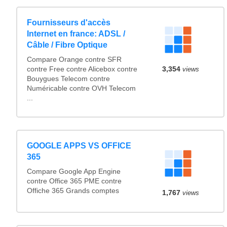
Fournisseurs d'accès
Internet en france: ADSL /
Câble / Fibre Optique
Compare Orange contre SFR
contre Free contre Alicebox contre
3,354
views
Bouygues Telecom contre
Numéricable contre OVH Telecom
...
GOOGLE APPS VS OFFICE
365
Compare Google App Engine
contre Office 365 PME contre
Offiche 365 Grands comptes
1,767
views