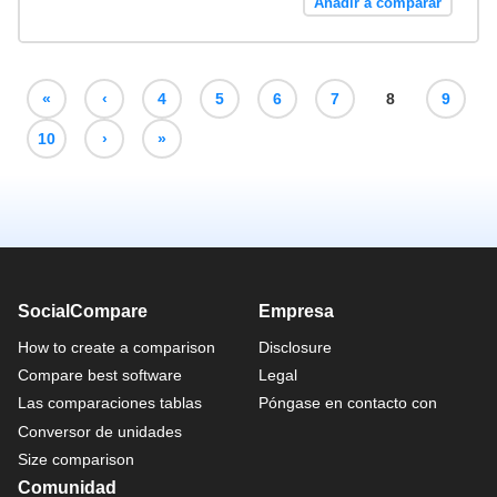
Añadir a comparar
«
‹
4
5
6
7
8
9
10
›
»
SocialCompare
Empresa
How to create a comparison
Disclosure
Compare best software
Legal
Las comparaciones tablas
Póngase en contacto con
Conversor de unidades
Size comparison
Comunidad