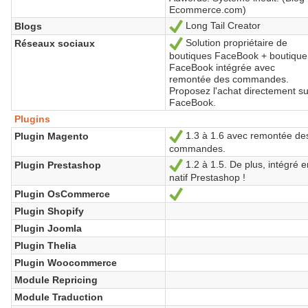
Ecommerce.com)
Long Tail Creator
Blogs
Sí
Solution propriétaire de
Réseaux sociaux
Sí
boutiques FaceBook + boutique
FaceBook intégrée avec
remontée des commandes.
Proposez l'achat directement su
FaceBook.
Plugins
1.3 à 1.6 avec remontée de
Plugin Magento
Sí
commandes.
1.2 à 1.5. De plus, intégré e
Plugin Prestashop
Sí
natif Prestashop !
Plugin OsCommerce
Sí
Plugin Shopify
Plugin Joomla
Plugin Thelia
Plugin Woocommerce
Module Repricing
Module Traduction