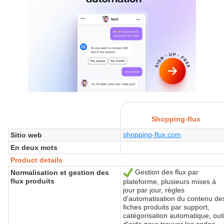
Shopping-flux
shopping-flux.com
Sitio web
En deux mots
Product details
Gestion des flux par
Normalisation et gestion des
Sí
flux produits
plateforme, plusieurs mises à
jour par jour, règles
d'automatisation du contenu de
fiches produits par support,
catégorisation automatique, outi
d'aide pour trouver les codes