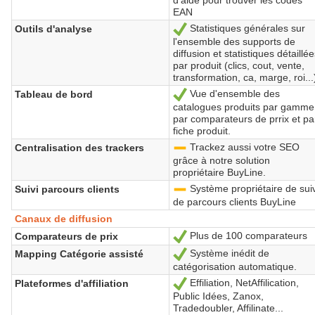
EAN
Statistiques générales sur
Outils d'analyse
Sí
l'ensemble des supports de
diffusion et statistiques détaillé
par produit (clics, cout, vente,
transformation, ca, marge, roi...
Vue d'ensemble des
Tableau de bord
Sí
catalogues produits par gamme
par comparateurs de prrix et pa
fiche produit.
Trackez aussi votre SEO
Centralisation des trackers
-
grâce à notre solution
propriétaire BuyLine.
Système propriétaire de suiv
Suivi parcours clients
-
de parcours clients BuyLine
Canaux de diffusion
Plus de 100 comparateurs
Comparateurs de prix
Sí
Système inédit de
Mapping Catégorie assisté
Sí
catégorisation automatique.
Effiliation, NetAffilication,
Plateformes d'affiliation
Sí
Public Idées, Zanox,
Tradedoubler, Affilinate...