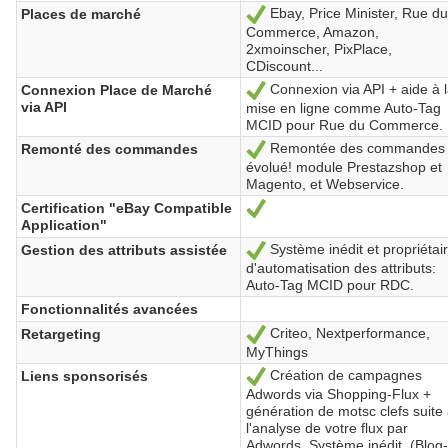
Ebay, Price Minister, Rue du
Places de marché
Sí
Commerce, Amazon,
2xmoinscher, PixPlace,
CDiscount...
Connexion via API + aide à 
Connexion Place de Marché
Sí
via API
mise en ligne comme Auto-Tag
MCID pour Rue du Commerce.
Remontée des commandes
Remonté des commandes
Sí
évolué! module Prestazshop et
Magento, et Webservice.
Certification "eBay Compatible
Sí
Application"
Système inédit et propriétai
Gestion des attributs assistée
Sí
d'automatisation des attributs:
Auto-Tag MCID pour RDC.
Fonctionnalités avancées
Criteo, Nextperformance,
Retargeting
Sí
MyThings
Création de campagnes
Liens sponsorisés
Sí
Adwords via Shopping-Flux +
génération de motsc clefs suite
l'analyse de votre flux par
Adwords. Système inédit. (Blog