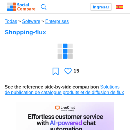
Búsqueda
Ingresar
Es
Todas
>
Software
>
Enterprises
Shopping-flux
15
Le
Favoritos
gusta
See the reference side-by-side comparison
Solutions
de publication de catalogue produits et de diffusion de flux