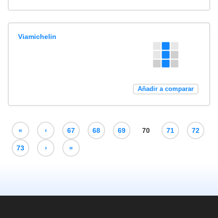
Viamichelin
Añadir a comparar
«
‹
67
68
69
70
71
72
73
›
»