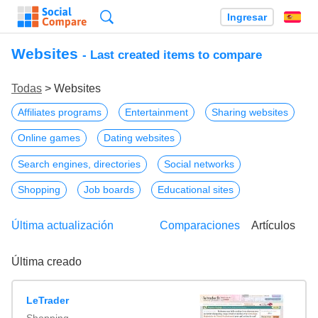
Búsqueda
Ingresar
Es
Websites
- Last created items to compare
Todas
> Websites
Affiliates programs
Entertainment
Sharing websites
Online games
Dating websites
Search engines, directories
Social networks
Shopping
Job boards
Educational sites
Última actualización
Comparaciones
Artículos
Última creado
LeTrader
Shopping