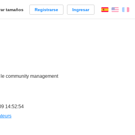
ar tamaños
Registrarse
Ingresar
Español
Englis
Fr
u et le community management
09 14:52:54
teurs