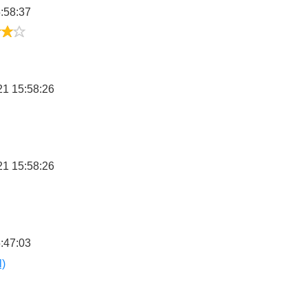
:58:37
4/5
21 15:58:26
21 15:58:26
:47:03
l)