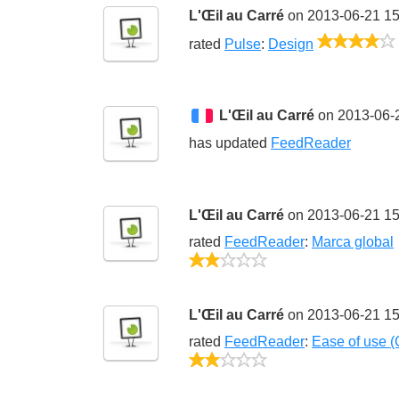
L'Œil au Carré
on 2013-06-21 15
rated
Pulse
:
Design
L'Œil au Carré
on 2013-06-
has updated
FeedReader
L'Œil au Carré
on 2013-06-21 15
rated
FeedReader
:
Marca global
2/5
L'Œil au Carré
on 2013-06-21 15
rated
FeedReader
:
Ease of use (
2/5