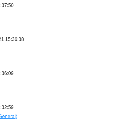
:37:50
4/5
21 15:36:38
:36:09
:32:59
General)