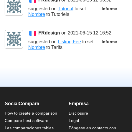
suggested on
Tutorial
to set
Informe
Nombre
to
Tutoriels
FRdesign
on 2021-06-15 12:16:52
suggested on
Listing Fee
to set
Informe
Nombre
to
Tarifs
SocialCompare
Empresa
How to create a comparison
Disclosure
Compare best software
Legal
Las comparaciones tablas
Póngase en contacto con