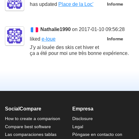
has updated
Place de la Loc'
Informe
Nathalie1990
on 2017-01-10 09:56:28
liked
e-loue
Informe
J'y ai louée des skis cet hiver et
ça a été pour moi une très bonne expérience.
SocialCompare
Empresa
How to create a comparison
Disclosure
Compare best software
Legal
Las comparaciones tablas
Póngase en contacto con