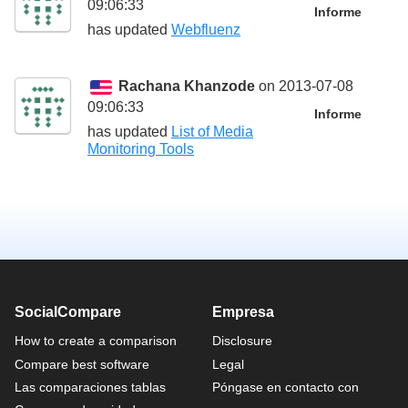
09:06:33
Informe
has updated
Webfluenz
Rachana Khanzode
on 2013-07-08
09:06:33
Informe
has updated
List of Media
Monitoring Tools
SocialCompare
Empresa
How to create a comparison
Disclosure
Compare best software
Legal
Las comparaciones tablas
Póngase en contacto con