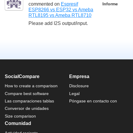
commented on
Espresif
Informe
ESP8266 vs ESP32 vs Ameba
RTL8195 vs Ameba RTL8710
Please add I2S output/input.
SocialCompare
Empresa
How to create a comparison
Disclosure
Compare best software
Legal
Las comparaciones tablas
Póngase en contacto con
Conversor de unidades
Size comparison
Comunidad