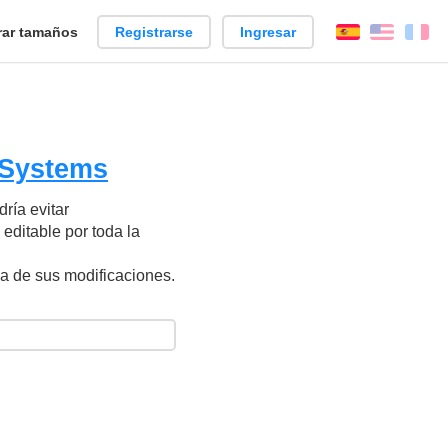
ar tamaños
Registrarse
Ingresar
Español
Englis
Fr
Systems
ría evitar
editable por toda la
ca de sus modificaciones.