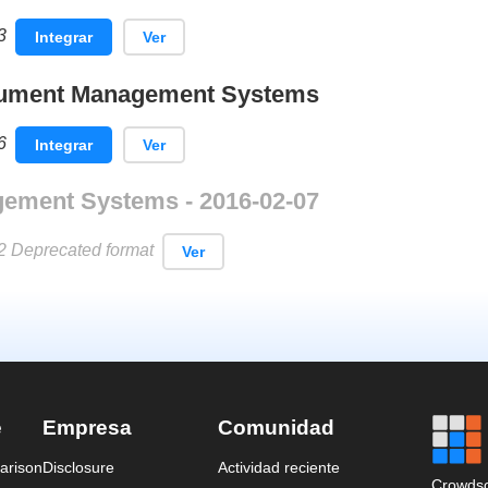
3
Integrar
Ver
cument Management Systems
6
Integrar
Ver
ment Systems - 2016-02-07
2 Deprecated format
Ver
e
Empresa
Comunidad
arison
Disclosure
Actividad reciente
Crowdso