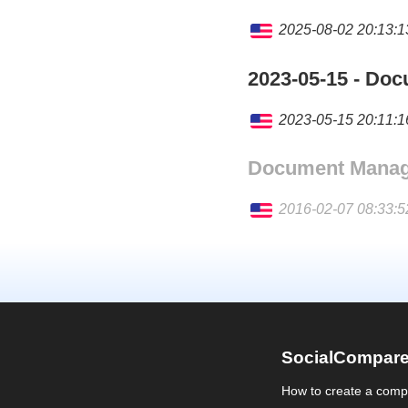
2025-08-02 20:13:1
English
2023-05-15 - Do
2023-05-15 20:11:1
English
Document Manage
2016-02-07 08:33:5
English
SocialCompar
How to create a comp