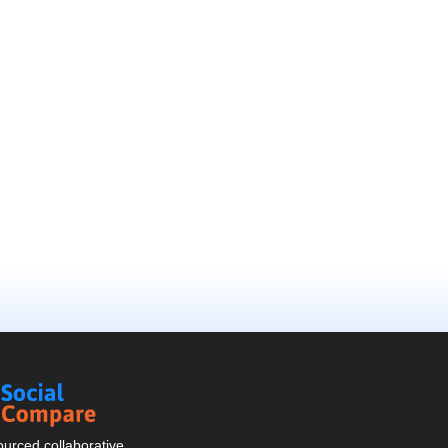
Social
Compare
urced collaborative