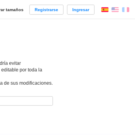
ar tamaños
Registrarse
Ingresar
Español
Englis
Fr
ría evitar
editable por toda la
ca de sus modificaciones.