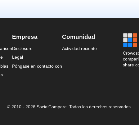
e
Empresa
Comunidad
arison
Disclosure
Actividad reciente
Crowdso
re
Legal
comparis
share c
blas
Póngase en contacto con
es
© 2010 - 2026 SocialCompare. Todos los derechos reservados.