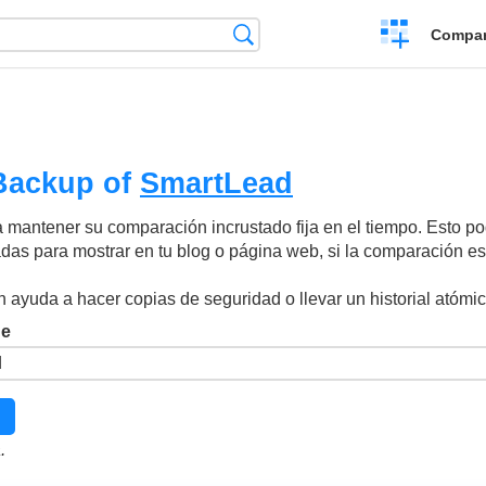
Crear
Búsqueda
Compar
una
comparación
Backup of
SmartLead
 mantener su comparación incrustado fija en el tiempo. Esto pod
as para mostrar en tu blog o página web, si la comparación es 
 ayuda a hacer copias de seguridad o llevar un historial atómi
de
.