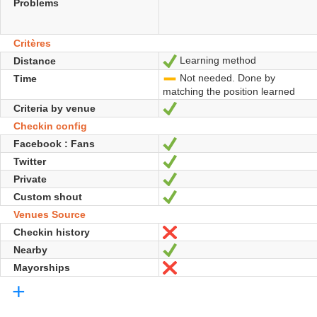
Problems
Critères
Learning method
Distance
Oui
Not needed. Done by
Time
-
matching the position learned
Criteria by venue
Oui
Checkin config
Facebook : Fans
Oui
Twitter
Oui
Private
Oui
Custom shout
Oui
Venues Source
Checkin history
Non
Nearby
Oui
Mayorships
Non
+