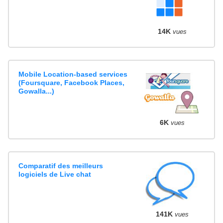
14K
vues
Mobile Location-based services
(Foursquare, Facebook Places,
Gowalla...)
6K
vues
Comparatif des meilleurs
logiciels de Live chat
141K
vues