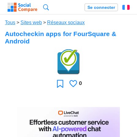
Recherche
Se connecter
Fr
Tous
>
Sites web
>
Réseaux sociaux
Autocheckin apps for FourSquare &
Android
0
J'aime
Favori