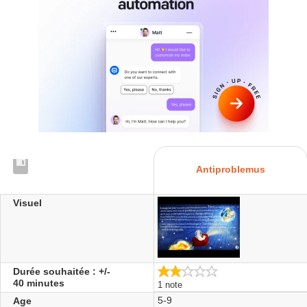
Antiproblemus
Visuel
2.0/5
Durée souhaitée : +/-
40 minutes
1 note
5-9
Age