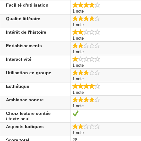
4.0/5
Facilité d'utilisation
1 note
4.0/5
Qualité littéraire
1 note
2.0/5
Intérêt de l'histoire
1 note
2.0/5
Enrichissements
1 note
1.0/5
Interactivité
1 note
3.0/5
Utilisation en groupe
1 note
4.0/5
Esthétique
1 note
4.0/5
Ambiance sonore
1 note
Choix lecture contée
Oui
/ texte seul
2.0/5
Aspects ludiques
1 note
28
Score total