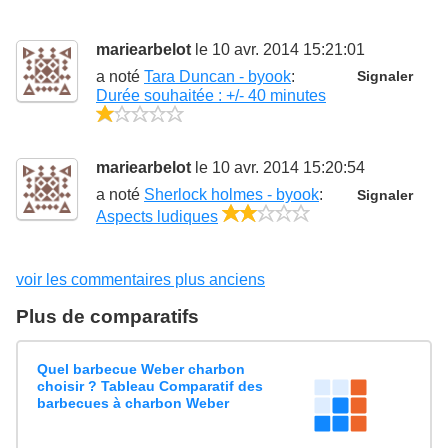
mariearbelot
le 10 avr. 2014 15:21:01
a noté
Tara Duncan - byook
:
Signaler
Durée souhaitée : +/- 40 minutes
1/5
mariearbelot
le 10 avr. 2014 15:20:54
a noté
Sherlock holmes - byook
:
Signaler
2/5
Aspects ludiques
voir les commentaires plus anciens
Plus de comparatifs
Quel barbecue Weber charbon
choisir ? Tableau Comparatif des
barbecues à charbon Weber