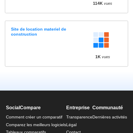
114K
vues
Site de location materiel de
construction
1K
vues
SocialCompare
Entreprise
Communauté
Comment créer un comparatif
Transparence
Dernières activités
Comparez les meilleurs logiciels
Légal
Tableaux comparatifs
Contact