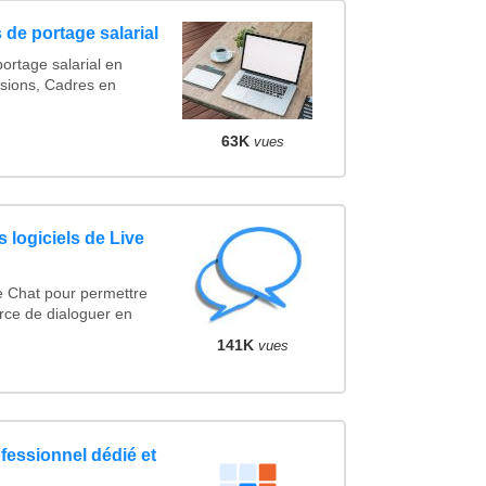
 de portage salarial
ortage salarial en
sions, Cadres en
63K
vues
 logiciels de Live
e Chat pour permettre
rce de dialoguer en
141K
vues
fessionnel dédié et