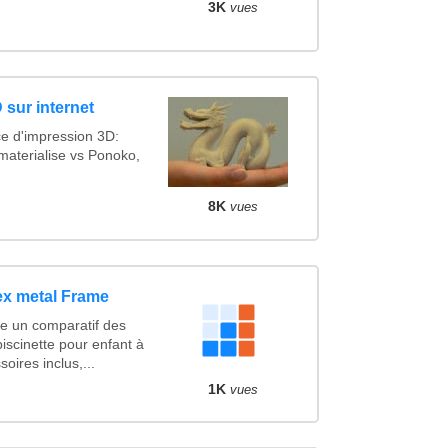
3K
vues
 sur internet
ce d'impression 3D:
materialise vs Ponoko,
8K
vues
ex metal Frame
e un comparatif des
iscinette pour enfant à
oires inclus,...
1K
vues