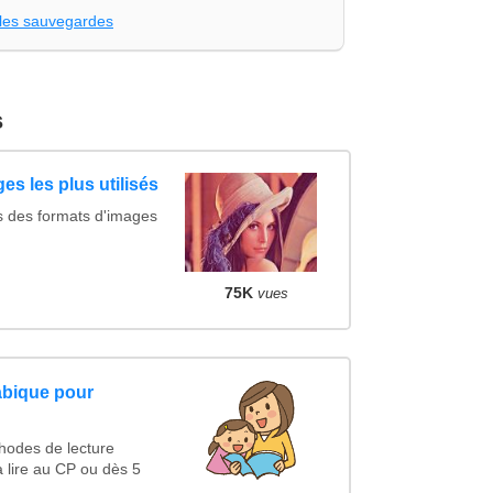
les sauvegardes
s
es les plus utilisés
s des formats d'images
75K
vues
abique pour
hodes de lecture
 lire au CP ou dès 5