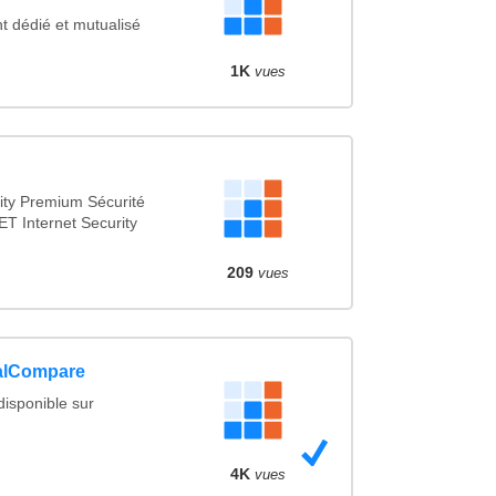
 dédié et mutualisé
1K
vues
ty Premium Sécurité
ET Internet Security
209
vues
alCompare
isponible sur
4K
vues