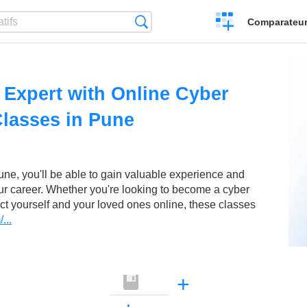
Créer
Recherche
Comparateur 
un
comparatif
Expert with Online Cyber
Classes in Pune
une, you'll be able to gain valuable experience and
r career. Whether you're looking to become a cyber
ect yourself and your loved ones online, these classes
...
+