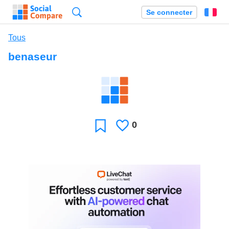
Recherche
Se connecter
Fr
Tous
benaseur
0
J'aime
Favori