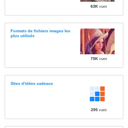
63K
vues
Formats de fichiers images les
plus utilisés
75K
vues
Sites d'idées cadeaux
295
vues