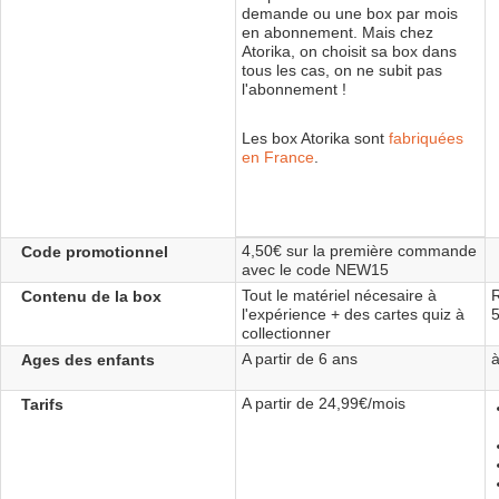
demande ou une box par mois
en abonnement. Mais chez
Atorika, on choisit sa box dans
tous les cas, on ne subit pas
l'abonnement !
Les box Atorika sont
fabriquées
en France
.
4,50€ sur la première commande
Code promotionnel
avec le code NEW15
Tout le matériel nécesaire à
Contenu de la box
l'expérience + des cartes quiz à
5
collectionner
A partir de 6 ans
à
Ages des enfants
A partir de 24,99€/mois
Tarifs