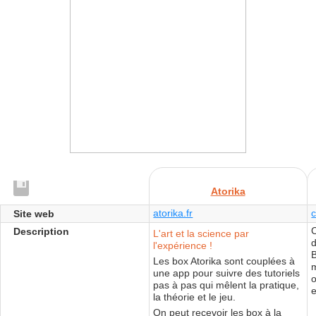
Atorika
atorika.fr
c
Site web
Description
L'art et la science par
d
l'expérience !
Les box Atorika sont couplées à
m
une app pour suivre des tutoriels
o
pas à pas qui mêlent la pratique,
e
la théorie et le jeu.
On peut recevoir les box à la