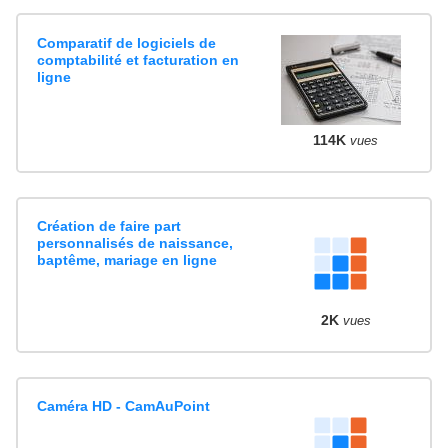
Comparatif de logiciels de
comptabilité et facturation en
ligne
114K
vues
Création de faire part
personnalisés de naissance,
baptême, mariage en ligne
2K
vues
Caméra HD - CamAuPoint