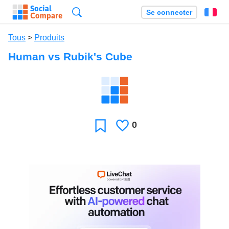
Recherche
Se connecter
Fr
Tous
>
Produits
Human vs Rubik's Cube
0
J'aime
Favori