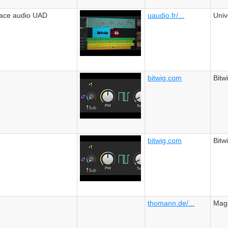
rface audio UAD
uaudio.fr/...
Univ
bitwig.com
Bitw
bitwig.com
Bitw
thomann.de/...
Mag