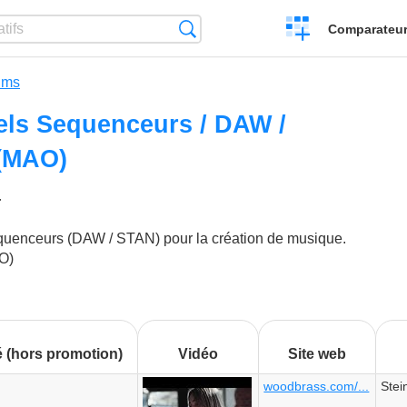
Créer
Recherche
Comparateur 
un
comparatif
ilms
els Sequenceurs / DAW /
(MAO)
4
'aime
quenceurs (DAW / STAN) pour la création de musique.
O)
é (hors promotion)
Vidéo
Site web
woodbrass.com/...
Stei