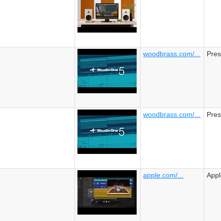
woodbrass.com/...
Pre
woodbrass.com/...
Pre
apple.com/...
App