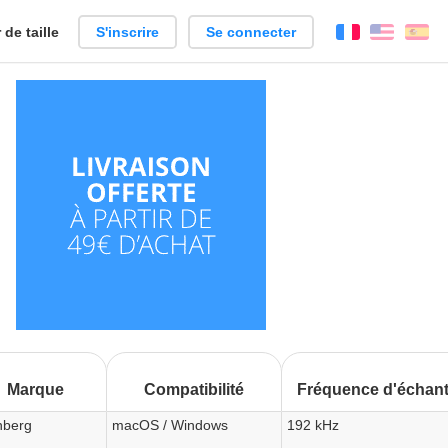
de taille
S'inscrire
Se connecter
Français
Englis
Es
Marque
Compatibilité
Fréquence d'échant
nberg
macOS / Windows
192 kHz