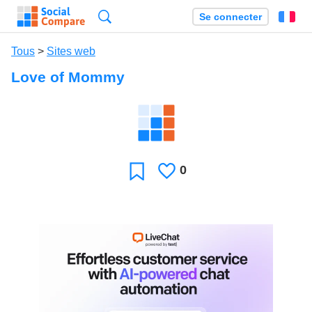
Recherche
Se connecter
Fr
Tous
>
Sites web
Love of Mommy
0
J'aime
Favori