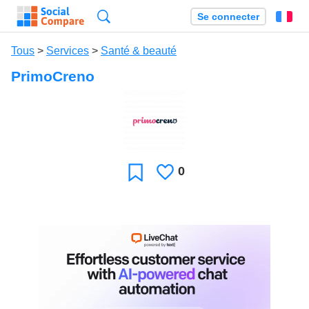
Recherche
Se connecter
Fr
Tous
>
Services
>
Santé & beauté
PrimoCreno
0
J'aime
Favori