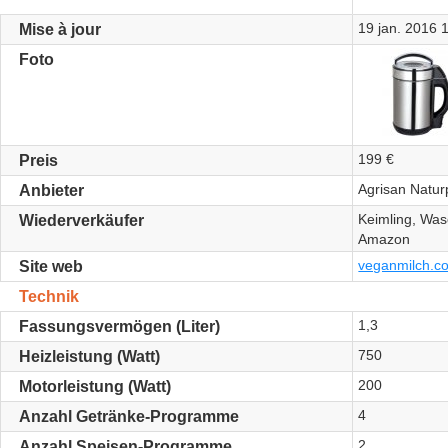
19 jan. 2016 
Mise à jour
Foto
199 €
Preis
Agrisan Natur
Anbieter
Keimling, Was
Wiederverkäufer
Amazon
veganmilch.co
Site web
Technik
1,3
Fassungsvermögen (Liter)
750
Heizleistung (Watt)
200
Motorleistung (Watt)
4
Anzahl Getränke-Programme
2
Anzahl Speisen-Programme