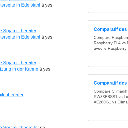
erseite in Edelstahl
à
yes
Comparatif des
 Sojamilchereiter
erseite in Edelstahl
à
yes
Compare Raspberry
Raspberry Pi 4 vs 
avec le Raspberry 
 Sojamilchereiter
zung in der Kanne
à
yes
Comparatif des 
Compare Climadif
lchbereiter
RW33EBSS1 vs La 
AE280G1 vs Climad
 Sojamilchbereiter
en