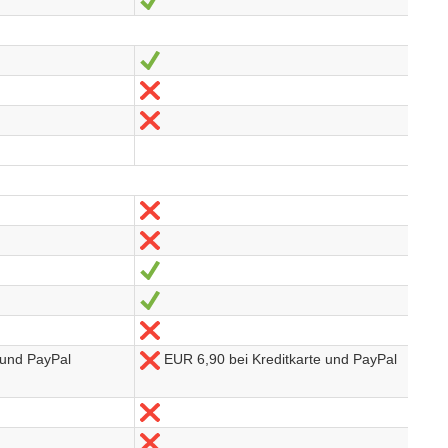
Oui
Non
Non
Non
Non
Oui
Oui
Non
 und PayPal
EUR 6,90 bei Kreditkarte und PayPal
Non
Non
Non