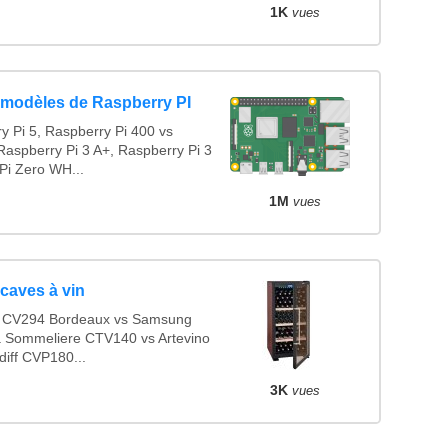
1K
vues
 modèles de Raspberry PI
 Pi 5, Raspberry Pi 400 vs
Raspberry Pi 3 A+, Raspberry Pi 3
Pi Zero WH...
1M
vues
caves à vin
f CV294 Bordeaux vs Samsung
Sommeliere CTV140 vs Artevino
iff CVP180...
3K
vues