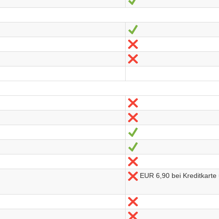
Oui
Non
Non
Non
Non
Oui
Oui
Non
EUR 6,90 bei Kreditkarte
Non
Non
Non