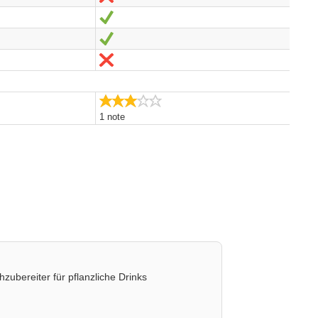
Oui
Oui
Non
3.0/5
1 note
hzubereiter für pflanzliche Drinks