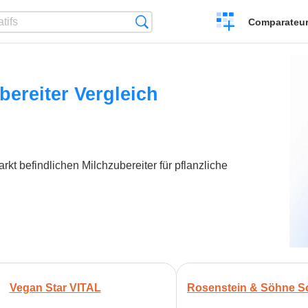
Créer
Recherche
Comparateur 
un
comparatif
bereiter Vergleich
rkt befindlichen Milchzubereiter für pflanzliche
Vegan Star VITAL
Rosenstein & Söhne So