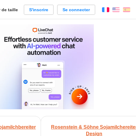
de taille
S'inscrire
Se connecter
Français
Englis
Es
+
jamilchbereiter
Rosenstein & Söhne Sojamilchereite
Design