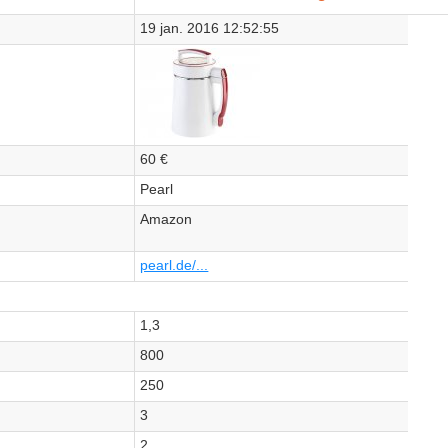
19 jan. 2016 12:52:55
60 €
Pearl
Amazon
pearl.de/...
1,3
800
250
3
2