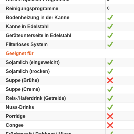
0
Reinigungsprogramme
Oui
Bodenheizung in der Kanne
Oui
Kanne in Edelstahl
Oui
Geräteunterseite in Edelstahl
Oui
Filterloses System
Geeignet für
Oui
Sojamilch (eingeweicht)
Oui
Sojamilch (trocken)
Non
Suppe (Brühe)
Oui
Suppe (Creme)
Oui
Reis-/Haferdrink (Getreide)
Oui
Nuss-Drinks
Non
Porridge
Non
Congee
Oui