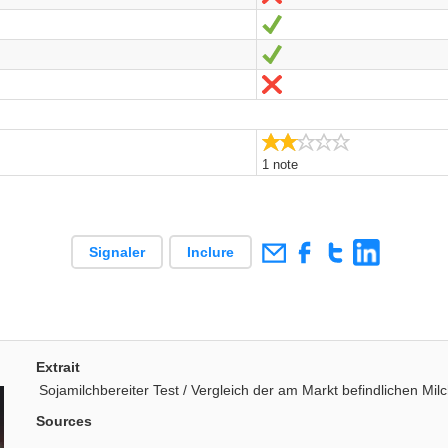
Oui
Oui
Non
4.0/5
2.0/5
1 note
Signaler
Inclure
Extrait
Sojamilchbereiter Test / Vergleich der am Markt befindlichen Milc
Sources