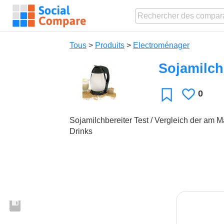
Tous
>
Produits
>
Electroménager
Sojamilch
0
J'aime
Favori
Sojamilchbereiter Test / Vergleich der am Ma
Drinks