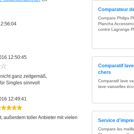
Comparateur de
Compare Philips 
12:56:04
Plancha Accessimo
contre Lagrange Pl
/5
2016 12:50:45
Comparatif lave
1/5
chers
 nicht ganz zeitgemäß,
Comparatif lave va
ür Singles sinnvoll
lave-vaisselles éc
2016 12:49:41
5/5
t, außerdem toller Anbieter mit vielen
Service d'impre
Compare les meille