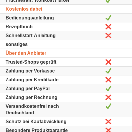
Früchtesaft / Rohkost / Mixer
Kostenlos dabei
Oui
Bedienungsanleitung
Non
Rezeptbuch
Non
Schnellstart-Anleitung
sonstiges
Über den Anbieter
Non
Trusted-Shops geprüft
Oui
Zahlung per Vorkasse
Non
Zahlung per Kreditkarte
Oui
Zahlung per PayPal
Non
Zahlung per Rechnung
Oui
Versandkostenfrei nach
Deutschland
Non
Schutz bei Kaufabwicklung
Non
Besondere Produktgarantie