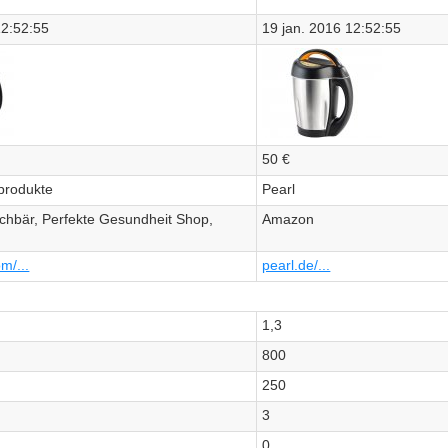
12:52:55
19 jan. 2016 12:52:55
50 €
produkte
Pearl
chbär, Perfekte Gesundheit Shop,
Amazon
m/...
pearl.de/...
1,3
800
250
3
0