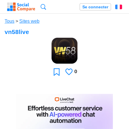
Recherche
Se connecter
Fr
Tous
>
Sites web
vn58live
0
J'aime
Favori